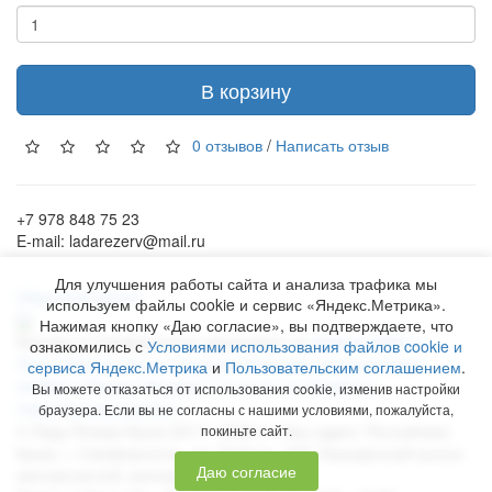
В корзину
0 отзывов
/
Написать отзыв
+7 978 848 75 23
E-mail: ladarezerv@mail.ru
Для улучшения работы сайта и анализа трафика мы
Обратный звонок
используем файлы cookie и сервис «Яндекс.Метрика».
Нажимая кнопку «Даю согласие», вы подтверждаете, что
Рекламу в Симферополе заказывают на
www.ra-salgir.ru
.
ознакомились с
Условиями использования файлов cookie и
Пользовательское соглашение
Политика использования
сервиса Яндекс.Метрика
и
Пользовательским соглашением
.
cookies и Яндекс.Метрики
Согласие на обработку
Вы можете отказаться от использования cookie, изменив настройки
персональных данных
браузера. Если вы не согласны с нашими условиями, пожалуйста,
©
Лада Резерв Крым
2017 - 2026 гг. Наш адрес:
Республика
покиньте сайт.
Крым
, г.
Симферополь
,
пр. Победы, 230, Бородинский рынок
Даю согласие
автозапчастей, магазин № 158