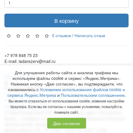
В корзину
0 отзывов
/
Написать отзыв
+7 978 848 75 23
E-mail: ladarezerv@mail.ru
Для улучшения работы сайта и анализа трафика мы
Обратный звонок
используем файлы cookie и сервис «Яндекс.Метрика».
Нажимая кнопку «Даю согласие», вы подтверждаете, что
Рекламу в Симферополе заказывают на
www.ra-salgir.ru
.
ознакомились с
Условиями использования файлов cookie и
Пользовательское соглашение
Политика использования
сервиса Яндекс.Метрика
и
Пользовательским соглашением
.
cookies и Яндекс.Метрики
Согласие на обработку
Вы можете отказаться от использования cookie, изменив настройки
персональных данных
браузера. Если вы не согласны с нашими условиями, пожалуйста,
©
Лада Резерв Крым
2017 - 2026 гг. Наш адрес:
Республика
покиньте сайт.
Крым
, г.
Симферополь
,
пр. Победы, 230, Бородинский рынок
Даю согласие
автозапчастей, магазин № 158
Время работы:
Пн - Пт. 9:00 – 18:00 Сб. 9:00 - 13:00