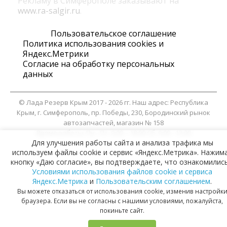
Рекламу в Симферополе заказывают на
www.ra-salgir.ru
.
Пользовательское соглашение
Политика использования cookies и
Яндекс.Метрики
Согласие на обработку персональных
данных
©
Лада Резерв Крым
2017 - 2026 гг. Наш адрес:
Республика
Крым
, г.
Симферополь
,
пр. Победы, 230, Бородинский рынок
автозапчастей, магазин № 158
Время работы:
Пн - Пт. 9:00 – 18:00 Сб. 9:00 - 13:00
Для улучшения работы сайта и анализа трафика мы
используем файлы cookie и сервис «Яндекс.Метрика». Нажим
кнопку «Даю согласие», вы подтверждаете, что ознакомились
Условиями использования файлов cookie и сервиса
Яндекс.Метрика
и
Пользовательским соглашением
.
Вы можете отказаться от использования cookie, изменив настройк
браузера. Если вы не согласны с нашими условиями, пожалуйста,
покиньте сайт.