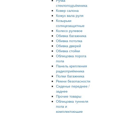
Ручка
стеклоподъёмника
Ковер салона
Кожух вала руля
Козырьки
солнцезащитные
Колесо рулевое
Обивка багажника
Обивка потолка
Обивка дверей
Обивка стойки
Облицовка порога
пола
Панель крепления
радиоприёмника
Полки багажника
Ремни безопасности
Сиденье переднее /
заднее
Прочие товары
Облицовка туннеля
пола и
комплектующие