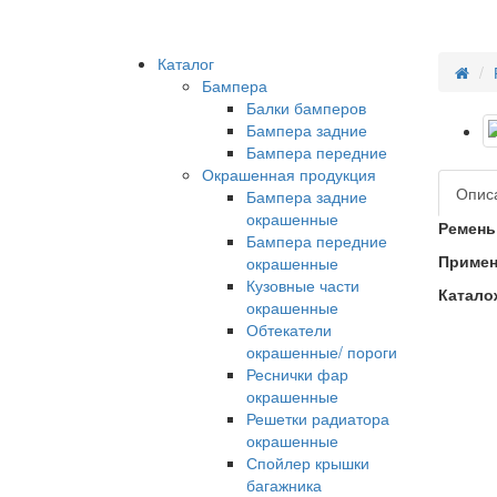
Каталог
Бампера
Балки бамперов
Бампера задние
Бампера передние
Окрашенная продукция
Опис
Бампера задние
окрашенные
Ремень
Бампера передние
Примен
окрашенные
Кузовные части
Катало
окрашенные
Обтекатели
окрашенные/ пороги
Реснички фар
окрашенные
Решетки радиатора
окрашенные
Спойлер крышки
багажника