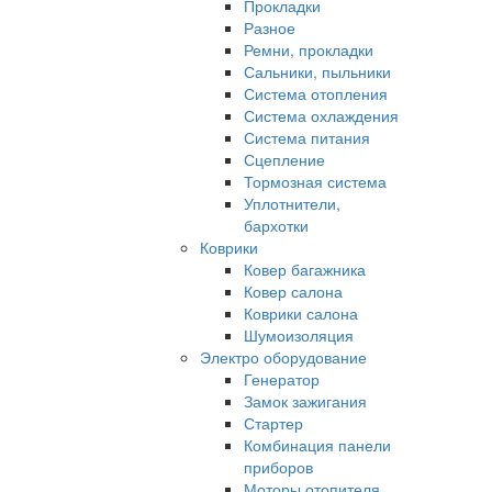
Прокладки
Разное
Ремни, прокладки
Сальники, пыльники
Система отопления
Система охлаждения
Система питания
Сцепление
Тормозная система
Уплотнители,
бархотки
Коврики
Ковер багажника
Ковер салона
Коврики салона
Шумоизоляция
Электро оборудование
Генератор
Замок зажигания
Стартер
Комбинация панели
приборов
Моторы отопителя,