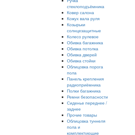
Ручка
стеклоподъёмника
Ковер салона
Кожух вала руля
Козырьки
солнцезащитные
Колесо рулевое
Обивка багажника
Обивка потолка
Обивка дверей
Обивка стойки
Облицовка порога
пола
Панель крепления
радиоприёмника
Полки багажника
Ремни безопасности
Сиденье переднее /
заднее
Прочие товары
Облицовка туннеля
пола и
комплектующие