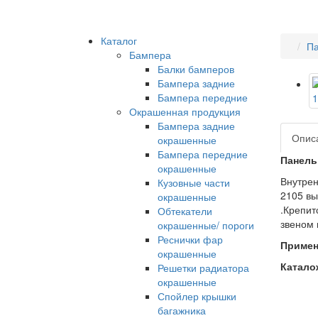
Каталог
Па
Бампера
Балки бамперов
Бампера задние
Бампера передние
Окрашенная продукция
Бампера задние
Опис
окрашенные
Бампера передние
Панель
окрашенные
Внутрен
Кузовные части
2105 вы
окрашенные
.Крепит
Обтекатели
звеном 
окрашенные/ пороги
Реснички фар
Примен
окрашенные
Катало
Решетки радиатора
окрашенные
Спойлер крышки
багажника