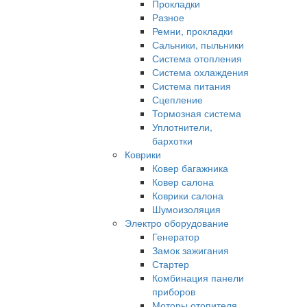
Прокладки
Разное
Ремни, прокладки
Сальники, пыльники
Система отопления
Система охлаждения
Система питания
Сцепление
Тормозная система
Уплотнители,
бархотки
Коврики
Ковер багажника
Ковер салона
Коврики салона
Шумоизоляция
Электро оборудование
Генератор
Замок зажигания
Стартер
Комбинация панели
приборов
Моторы отопителя,