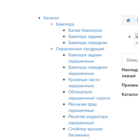
Каталог
Бампера
Балки бамперов
Бампера задние
Бампера передние
Окрашенная продукция
Бампера задние
Опис
окрашенные
Бампера передние
Накладк
окрашенные
левая/
Кузовные части
Примен
окрашенные
Обтекатели
Катало
окрашенные/ пороги
Реснички фар
окрашенные
Решетки радиатора
окрашенные
Спойлер крышки
багажника