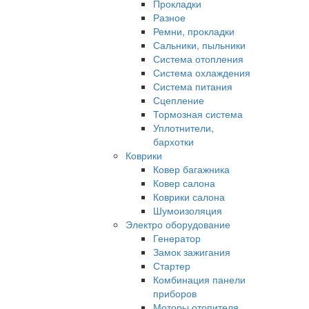
Прокладки
Разное
Ремни, прокладки
Сальники, пыльники
Система отопления
Система охлаждения
Система питания
Сцепление
Тормозная система
Уплотнители,
бархотки
Коврики
Ковер багажника
Ковер салона
Коврики салона
Шумоизоляция
Электро оборудование
Генератор
Замок зажигания
Стартер
Комбинация панели
приборов
Моторы отопителя,