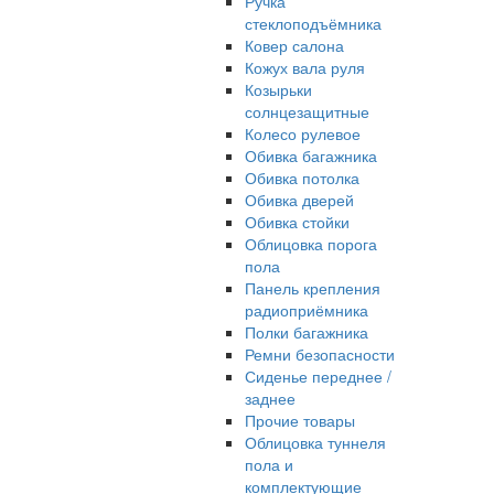
Ручка
стеклоподъёмника
Ковер салона
Кожух вала руля
Козырьки
солнцезащитные
Колесо рулевое
Обивка багажника
Обивка потолка
Обивка дверей
Обивка стойки
Облицовка порога
пола
Панель крепления
радиоприёмника
Полки багажника
Ремни безопасности
Сиденье переднее /
заднее
Прочие товары
Облицовка туннеля
пола и
комплектующие