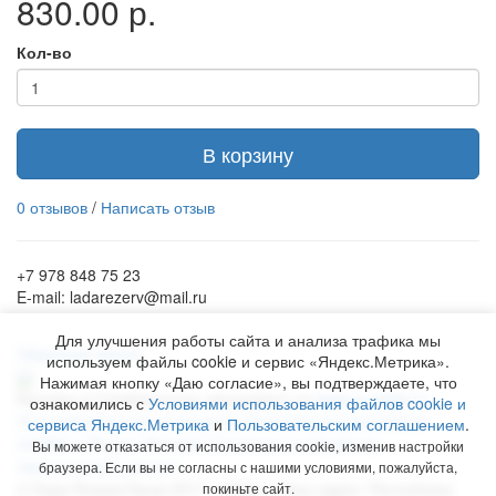
830.00 р.
Кол-во
В корзину
0 отзывов
/
Написать отзыв
+7 978 848 75 23
E-mail: ladarezerv@mail.ru
Для улучшения работы сайта и анализа трафика мы
Обратный звонок
используем файлы cookie и сервис «Яндекс.Метрика».
Нажимая кнопку «Даю согласие», вы подтверждаете, что
Рекламу в Симферополе заказывают на
www.ra-salgir.ru
.
ознакомились с
Условиями использования файлов cookie и
Пользовательское соглашение
Политика использования
сервиса Яндекс.Метрика
и
Пользовательским соглашением
.
cookies и Яндекс.Метрики
Согласие на обработку
Вы можете отказаться от использования cookie, изменив настройки
персональных данных
браузера. Если вы не согласны с нашими условиями, пожалуйста,
©
Лада Резерв Крым
2017 - 2026 гг. Наш адрес:
Республика
покиньте сайт.