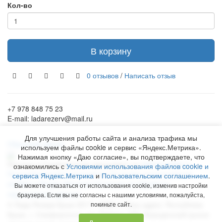
Кол-во
В корзину
0 отзывов
/
Написать отзыв
+7 978 848 75 23
E-mail: ladarezerv@mail.ru
Для улучшения работы сайта и анализа трафика мы
Обратный звонок
используем файлы cookie и сервис «Яндекс.Метрика».
Нажимая кнопку «Даю согласие», вы подтверждаете, что
Рекламу в Симферополе заказывают на
www.ra-salgir.ru
.
ознакомились с
Условиями использования файлов cookie и
Пользовательское соглашение
Политика использования
сервиса Яндекс.Метрика
и
Пользовательским соглашением
.
cookies и Яндекс.Метрики
Согласие на обработку
Вы можете отказаться от использования cookie, изменив настройки
персональных данных
браузера. Если вы не согласны с нашими условиями, пожалуйста,
©
Лада Резерв Крым
2017 - 2026 гг. Наш адрес:
Республика
покиньте сайт.
Крым
, г.
Симферополь
,
пр. Победы, 230, Бородинский рынок