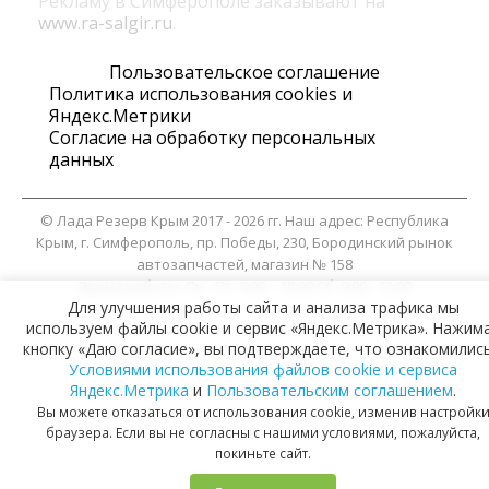
Рекламу в Симферополе заказывают на
www.ra-salgir.ru
.
Пользовательское соглашение
Политика использования cookies и
Яндекс.Метрики
Согласие на обработку персональных
данных
©
Лада Резерв Крым
2017 - 2026 гг. Наш адрес:
Республика
Крым
, г.
Симферополь
,
пр. Победы, 230, Бородинский рынок
автозапчастей, магазин № 158
Время работы:
Пн - Пт. 9:00 – 18:00 Сб. 9:00 - 13:00
Для улучшения работы сайта и анализа трафика мы
используем файлы cookie и сервис «Яндекс.Метрика». Нажим
кнопку «Даю согласие», вы подтверждаете, что ознакомились
Условиями использования файлов cookie и сервиса
Яндекс.Метрика
и
Пользовательским соглашением
.
Вы можете отказаться от использования cookie, изменив настройк
браузера. Если вы не согласны с нашими условиями, пожалуйста,
покиньте сайт.