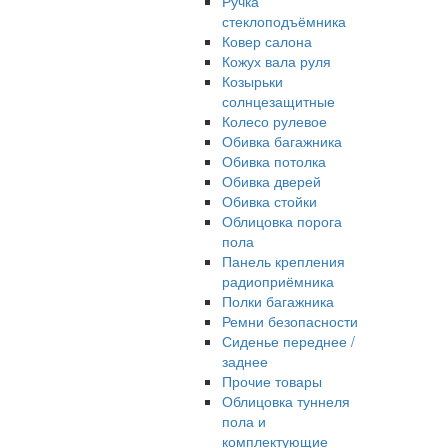
Ручка
стеклоподъёмника
Ковер салона
Кожух вала руля
Козырьки
солнцезащитные
Колесо рулевое
Обивка багажника
Обивка потолка
Обивка дверей
Обивка стойки
Облицовка порога
пола
Панель крепления
радиоприёмника
Полки багажника
Ремни безопасности
Сиденье переднее /
заднее
Прочие товары
Облицовка туннеля
пола и
комплектующие