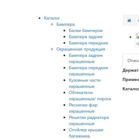
Каталог
Бампера
Балки бамперов
Бампера задние
Бампера передние
Окрашенная продукция
Бампера задние
Опис
окрашенные
Бампера передние
Держате
окрашенные
Примен
Кузовные части
окрашенные
Катало
Обтекатели
окрашенные/ пороги
Реснички фар
окрашенные
Решетки радиатора
окрашенные
Спойлер крышки
багажника