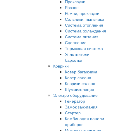
Прокладки
Разное
Ремни, прокладки
Сальники, пыльники
Система отопления
Система охлаждения
Система питания
Сцепление
Тормозная система
Уплотнители,
бархотки
Коврики
Ковер багажника
Ковер салона
Коврики салона
Шумоизоляция
Электро оборудование
Генератор
Замок зажигания
Стартер
Комбинация панели
приборов
Моторы отопителя,