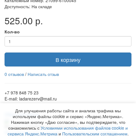
Каталожный номер: 21099-6100045
Доступность: На складе
525.00 р.
Кол-во
В корзину
0 отзывов
/
Написать отзыв
+7 978 848 75 23
E-mail: ladarezerv@mail.ru
Для улучшения работы сайта и анализа трафика мы
Обратный звонок
используем файлы cookie и сервис «Яндекс.Метрика».
Нажимая кнопку «Даю согласие», вы подтверждаете, что
Рекламу в Симферополе заказывают на
www.ra-salgir.ru
.
ознакомились с
Условиями использования файлов cookie и
Пользовательское соглашение
Политика использования
сервиса Яндекс.Метрика
и
Пользовательским соглашением
.