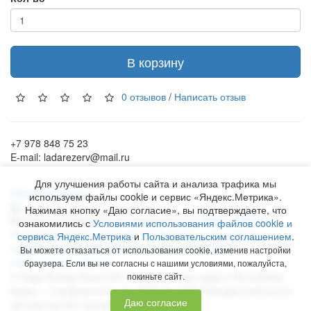
В корзину
0 отзывов
/
Написать отзыв
+7 978 848 75 23
E-mail: ladarezerv@mail.ru
Для улучшения работы сайта и анализа трафика мы
Обратный звонок
используем файлы cookie и сервис «Яндекс.Метрика».
Нажимая кнопку «Даю согласие», вы подтверждаете, что
Рекламу в Симферополе заказывают на
www.ra-salgir.ru
.
ознакомились с
Условиями использования файлов cookie и
Пользовательское соглашение
Политика использования
сервиса Яндекс.Метрика
и
Пользовательским соглашением
.
cookies и Яндекс.Метрики
Согласие на обработку
Вы можете отказаться от использования cookie, изменив настройки
персональных данных
браузера. Если вы не согласны с нашими условиями, пожалуйста,
©
Лада Резерв Крым
2017 - 2026 гг. Наш адрес:
Республика
покиньте сайт.
Крым
, г.
Симферополь
,
пр. Победы, 230, Бородинский рынок
Даю согласие
автозапчастей, магазин № 158