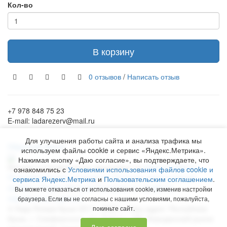
Кол-во
В корзину
0 отзывов
/
Написать отзыв
+7 978 848 75 23
E-mail: ladarezerv@mail.ru
Для улучшения работы сайта и анализа трафика мы
Обратный звонок
используем файлы cookie и сервис «Яндекс.Метрика».
Нажимая кнопку «Даю согласие», вы подтверждаете, что
Рекламу в Симферополе заказывают на
www.ra-salgir.ru
.
ознакомились с
Условиями использования файлов cookie и
Пользовательское соглашение
Политика использования
сервиса Яндекс.Метрика
и
Пользовательским соглашением
.
cookies и Яндекс.Метрики
Согласие на обработку
Вы можете отказаться от использования cookie, изменив настройки
персональных данных
браузера. Если вы не согласны с нашими условиями, пожалуйста,
©
Лада Резерв Крым
2017 - 2026 гг. Наш адрес:
Республика
покиньте сайт.
Крым
, г.
Симферополь
,
пр. Победы, 230, Бородинский рынок