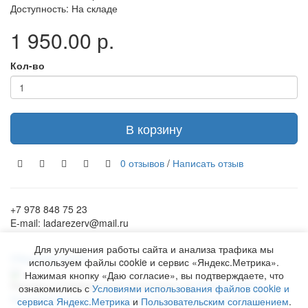
Доступность: На складе
1 950.00 р.
Кол-во
В корзину
0 отзывов
/
Написать отзыв
+7 978 848 75 23
E-mail: ladarezerv@mail.ru
Для улучшения работы сайта и анализа трафика мы
Обратный звонок
используем файлы cookie и сервис «Яндекс.Метрика».
Нажимая кнопку «Даю согласие», вы подтверждаете, что
Рекламу в Симферополе заказывают на
www.ra-salgir.ru
.
ознакомились с
Условиями использования файлов cookie и
Пользовательское соглашение
Политика использования
сервиса Яндекс.Метрика
и
Пользовательским соглашением
.