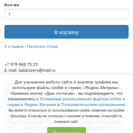
Кол-во
В корзину
0 отзывов
/
Написать отзыв
+7 978 848 75 23
E-mail: ladarezerv@mail.ru
Для улучшения работы сайта и анализа трафика мы
Обратный звонок
используем файлы cookie и сервис «Яндекс.Метрика».
Нажимая кнопку «Даю согласие», вы подтверждаете, что
Рекламу в Симферополе заказывают на
www.ra-salgir.ru
.
ознакомились с
Условиями использования файлов cookie и
Пользовательское соглашение
Политика использования
сервиса Яндекс.Метрика
и
Пользовательским соглашением
.
cookies и Яндекс.Метрики
Согласие на обработку
Вы можете отказаться от использования cookie, изменив настройки
персональных данных
браузера. Если вы не согласны с нашими условиями, пожалуйста,
©
Лада Резерв Крым
2017 - 2026 гг. Наш адрес:
Республика
покиньте сайт.
Крым
, г.
Симферополь
,
пр. Победы, 230, Бородинский рынок
Даю согласие