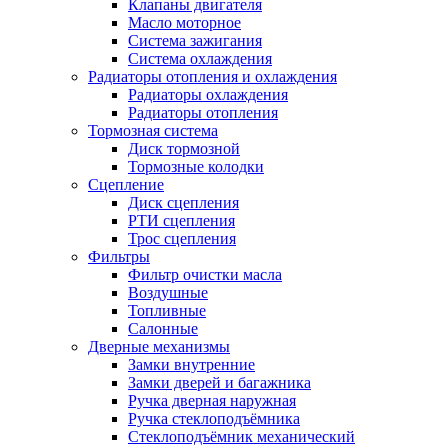
Клапаны двигателя
Масло моторное
Система зажигания
Система охлаждения
Радиаторы отопления и охлаждения
Радиаторы охлаждения
Радиаторы отопления
Тормозная система
Диск тормозной
Тормозные колодки
Сцепление
Диск сцепления
РТИ сцепления
Трос сцепления
Фильтры
Фильтр очистки масла
Воздушные
Топливные
Салонные
Дверные механизмы
Замки внутренние
Замки дверей и багажника
Ручка дверная наружная
Ручка стеклоподъёмника
Стеклоподъёмник механический