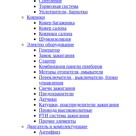
Сцепление
Тормозная система
Уплотнители, бархотки
Коврики
Ковер багажника
Ковер салона
Коврики салона
Шумоизоляция
Электро оборудование
Генератор
Замок зажигания
Стартер
Комбинация панели приборов
Моторы отопителя, омывателя
Переключатели , выключатели, блоки
управления
Свечи зажигания
Предохранители
Датчики
Катушки, роаспределители зажигания
Провода высоковольтные
РТИ система зажигания
Прочие элементы
Двигатель и комплектующие
Антифриз