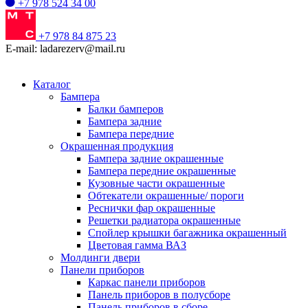
+7 978 524 34 00
+7 978 84 875 23
E-mail: ladarezerv@mail.ru
Каталог
Бампера
Балки бамперов
Бампера задние
Бампера передние
Окрашенная продукция
Бампера задние окрашенные
Бампера передние окрашенные
Кузовные части окрашенные
Обтекатели окрашенные/ пороги
Реснички фар окрашенные
Решетки радиатора окрашенные
Спойлер крышки багажника окрашенный
Цветовая гамма ВАЗ
Молдинги двери
Панели приборов
Каркас панели приборов
Панель приборов в полусборе
Панель приборов в сборе