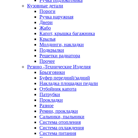
Ручка подлокотника
Кузовные детали
Пороги
Ручка наружная
Двери
Жабо
Капот, крышка багажника
Крылья
Молдинги, накладки
Подкрылки
Решетки радиатора
Прочее
Резино -Технические Изделия
Брызговики
Буфер передний/задний
Накладка площадки педали
Отбойник капота
Патрубки
Прокладки
Разное
Ремни, прокладки
Сальники, пыльники
Система отопления
Система охлаждения
Система питания