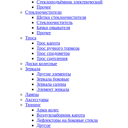
Стеклоподъёмник электрический
Прочее
Стеклоочистители
Щетки стеклоочистителя
Стеклоочиститель
Бачки омывателя
Прочее
Троса
Трос капота
Трос ручного тормоза
Трос спидометра
Трос сцепления
Диски колесные
Зеркала
Другие элементы
Зеркала боковые
Зеркала салона
Элемент зеркала
Лампы
Аксессуары
Тюнинг
Арки колес
Воздухозаборник капота
Дефлекторы на боковые стекла
Другое