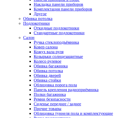
Накладка панели приборов
Комплектация панели приборов
Другое
Обивка потолка
Подлокотники
Откидные подлокотники
Стандартные подлокотники
Салон
Ручка стеклоподъёмника
Ковер салона
Кожух вала руля
Козырьки солнцезащитные
Колесо рулевое
Обивка багажника
Обивка потолка
Обивка дверей
Обивка стойки
Облицовка порога пола
Панель крепления радиоприёмника
Полки багажника
Ремни безопасности
Сиденье переднее / заднее
Прочие товары
Облицовка туннеля пола и комплектующие