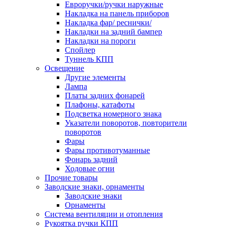
Евроручки/ручки наружные
Накладка на панель приборов
Накладка фар/ реснички/
Накладки на задний бампер
Накладки на пороги
Спойлер
Туннель КПП
Освещение
Другие элементы
Лампа
Платы задних фонарей
Плафоны, катафоты
Подсветка номерного знака
Указатели поворотов, повторители
поворотов
Фары
Фары противотуманные
Фонарь задний
Ходовые огни
Прочие товары
Заводские знаки, орнаменты
Заводские знаки
Орнаменты
Система вентиляции и отопления
Рукоятка ручки КПП