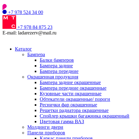
+7 978 524 34 00
+7 978 84 875 23
E-mail: ladarezerv@mail.ru
Каталог
Бампера
Балки бамперов
Бампера задние
Бампера передние
Окрашенная продукция
Бампера задние окрашенные
Бампера передние окрашенные
Кузовные части окрашенные
Обтекатели окрашенные/ пороги
Реснички фар окрашенные
Решетки радиатора окрашенные
Спойлер крышки багажника окрашенный
Цветовая гамма ВАЗ
Молдинги двери
Панели приборов
Каркас панели приборов