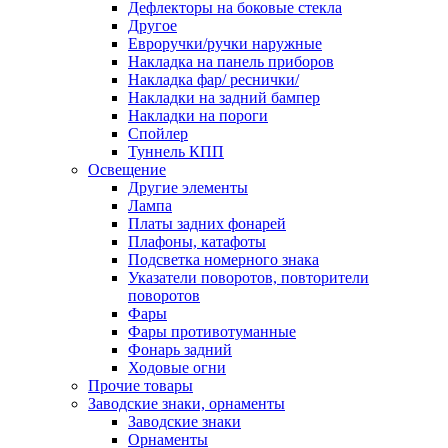
Дефлекторы на боковые стекла
Другое
Евроручки/ручки наружные
Накладка на панель приборов
Накладка фар/ реснички/
Накладки на задний бампер
Накладки на пороги
Спойлер
Туннель КПП
Освещение
Другие элементы
Лампа
Платы задних фонарей
Плафоны, катафоты
Подсветка номерного знака
Указатели поворотов, повторители
поворотов
Фары
Фары противотуманные
Фонарь задний
Ходовые огни
Прочие товары
Заводские знаки, орнаменты
Заводские знаки
Орнаменты