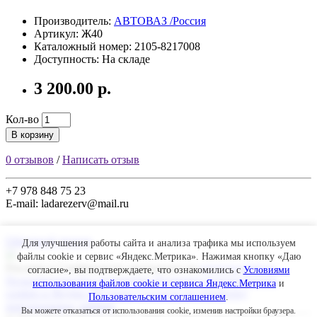
Производитель:
АВТОВАЗ /Россия
Артикул: Ж40
Каталожный номер: 2105-8217008
Доступность: На складе
3 200.00 р.
Кол-во
В корзину
0 отзывов
/
Написать отзыв
+7 978 848 75 23
E-mail: ladarezerv@mail.ru
Обратный звонок
Для улучшения работы сайта и анализа трафика мы используем
файлы cookie и сервис «Яндекс.Метрика». Нажимая кнопку «Даю
Рекламу в Симферополе заказывают на
www.ra-salgir.ru
.
согласие», вы подтверждаете, что ознакомились с
Условиями
Пользовательское соглашение
Политика использования
использования файлов cookie и сервиса Яндекс.Метрика
и
cookies и Яндекс.Метрики
Согласие на обработку
Пользовательским соглашением
.
персональных данных
Вы можете отказаться от использования cookie, изменив настройки браузера.