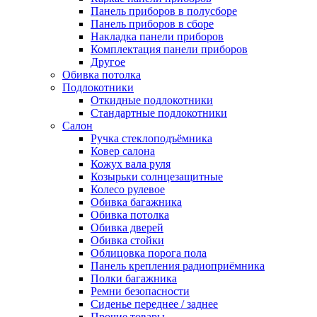
Панель приборов в полусборе
Панель приборов в сборе
Накладка панели приборов
Комплектация панели приборов
Другое
Обивка потолка
Подлокотники
Откидные подлокотники
Стандартные подлокотники
Салон
Ручка стеклоподъёмника
Ковер салона
Кожух вала руля
Козырьки солнцезащитные
Колесо рулевое
Обивка багажника
Обивка потолка
Обивка дверей
Обивка стойки
Облицовка порога пола
Панель крепления радиоприёмника
Полки багажника
Ремни безопасности
Сиденье переднее / заднее
Прочие товары