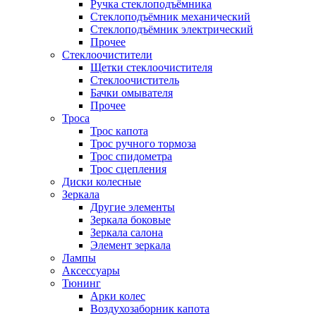
Ручка стеклоподъёмника
Стеклоподъёмник механический
Стеклоподъёмник электрический
Прочее
Стеклоочистители
Щетки стеклоочистителя
Стеклоочиститель
Бачки омывателя
Прочее
Троса
Трос капота
Трос ручного тормоза
Трос спидометра
Трос сцепления
Диски колесные
Зеркала
Другие элементы
Зеркала боковые
Зеркала салона
Элемент зеркала
Лампы
Аксессуары
Тюнинг
Арки колес
Воздухозаборник капота