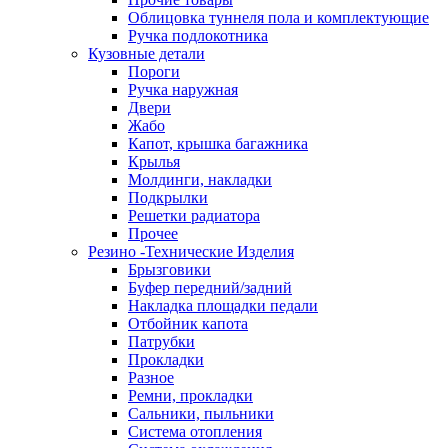
Облицовка туннеля пола и комплектующие
Ручка подлокотника
Кузовные детали
Пороги
Ручка наружная
Двери
Жабо
Капот, крышка багажника
Крылья
Молдинги, накладки
Подкрылки
Решетки радиатора
Прочее
Резино -Технические Изделия
Брызговики
Буфер передний/задний
Накладка площадки педали
Отбойник капота
Патрубки
Прокладки
Разное
Ремни, прокладки
Сальники, пыльники
Система отопления