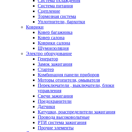
Система охлаждения
Система питания
Сцепление
Тормозная система
Уплотнители, бархотки
Коврики
Ковер багажника
Ковер салона
Коврики салона
Шумоизоляция
Электро оборудование
Генератор
Замок зажигания
Стартер
Комбинация панели приборов
Моторы отопителя, омывателя
Переключатели , выключатели, блоки
управления
Свечи зажигания
Предохранители
Датчики
Катушки, роаспределители зажигания
Провода высоковольтные
РТИ система зажигания
Прочие элементы