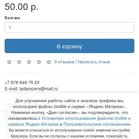
50.00 р.
Кол-во
В корзину
0 отзывов
/
Написать отзыв
+7 978 848 75 23
E-mail: ladarezerv@mail.ru
Для улучшения работы сайта и анализа трафика мы
Обратный звонок
используем файлы cookie и сервис «Яндекс.Метрика».
Нажимая кнопку «Даю согласие», вы подтверждаете, что
Рекламу в Симферополе заказывают на
www.ra-salgir.ru
.
ознакомились с
Условиями использования файлов cookie и
Пользовательское соглашение
Политика использования
сервиса Яндекс.Метрика
и
Пользовательским соглашением
.
cookies и Яндекс.Метрики
Согласие на обработку
Вы можете отказаться от использования cookie, изменив настройки
персональных данных
браузера. Если вы не согласны с нашими условиями, пожалуйста,