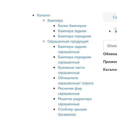
Каталог
С
Бампера
Балки бамперов
Бампера задние
Бампера передние
Окрашенная продукция
Опис
Бампера задние
окрашенные
Обивка
Бампера передние
Примен
окрашенные
Кузовные части
Катало
окрашенные
Обтекатели
окрашенные/ пороги
Реснички фар
окрашенные
Решетки радиатора
окрашенные
Спойлер крышки
багажника