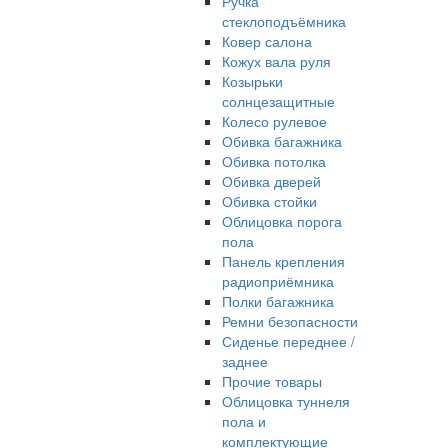
Ручка
стеклоподъёмника
Ковер салона
Кожух вала руля
Козырьки
солнцезащитные
Колесо рулевое
Обивка багажника
Обивка потолка
Обивка дверей
Обивка стойки
Облицовка порога
пола
Панель крепления
радиоприёмника
Полки багажника
Ремни безопасности
Сиденье переднее /
заднее
Прочие товары
Облицовка туннеля
пола и
комплектующие