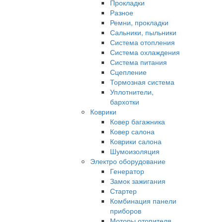
Прокладки
Разное
Ремни, прокладки
Сальники, пыльники
Система отопления
Система охлаждения
Система питания
Сцепление
Тормозная система
Уплотнители,
бархотки
Коврики
Ковер багажника
Ковер салона
Коврики салона
Шумоизоляция
Электро оборудование
Генератор
Замок зажигания
Стартер
Комбинация панели
приборов
Моторы отопителя,