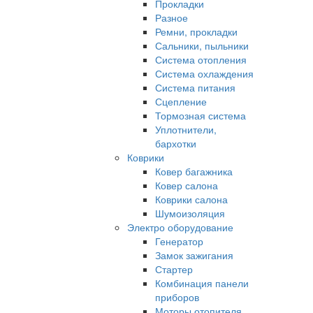
Прокладки
Разное
Ремни, прокладки
Сальники, пыльники
Система отопления
Система охлаждения
Система питания
Сцепление
Тормозная система
Уплотнители,
бархотки
Коврики
Ковер багажника
Ковер салона
Коврики салона
Шумоизоляция
Электро оборудование
Генератор
Замок зажигания
Стартер
Комбинация панели
приборов
Моторы отопителя,