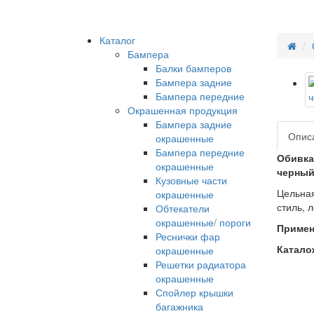
Каталог
Бампера
Балки бамперов
Бампера задние
Бампера передние
Окрашенная продукция
Бампера задние
Опис
окрашенные
Бампера передние
Обивка
окрашенные
черный
Кузовные части
Цельная
окрашенные
стиль, 
Обтекатели
окрашенные/ пороги
Примен
Реснички фар
Катало
окрашенные
Решетки радиатора
окрашенные
Спойлер крышки
багажника