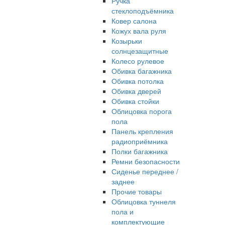
Ручка
стеклоподъёмника
Ковер салона
Кожух вала руля
Козырьки
солнцезащитные
Колесо рулевое
Обивка багажника
Обивка потолка
Обивка дверей
Обивка стойки
Облицовка порога
пола
Панель крепления
радиоприёмника
Полки багажника
Ремни безопасности
Сиденье переднее /
заднее
Прочие товары
Облицовка туннеля
пола и
комплектующие