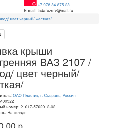
+7 978 84 875 23
E-mail: ladarezerv@mail.ru
вод/ цвет черный/ жесткая/
вка крыши
тренняя ВАЗ 2107 /
од/ цвет черный/
ткая/
итель:
ОАО Пластик, г. Сызрань, Россия
 М00522
ый номер: 21017-5702012-02
сть: На складе
0.00 р.