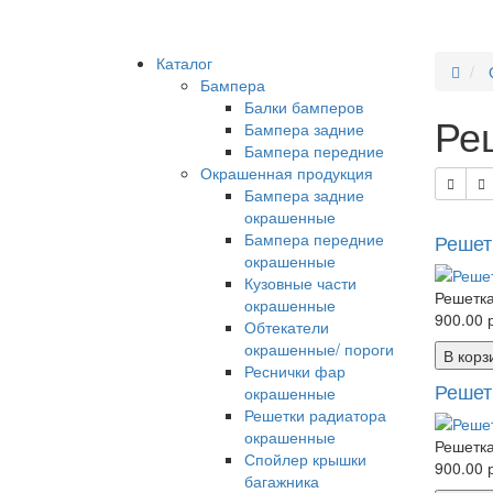
Каталог
Бампера
Балки бамперов
Ре
Бампера задние
Бампера передние
Окрашенная продукция
Бампера задние
окрашенные
Бампера передние
Решет
окрашенные
Кузовные части
Решетка
окрашенные
900.00 р
Обтекатели
окрашенные/ пороги
В корз
Реснички фар
Решет
окрашенные
Решетки радиатора
окрашенные
Решетка
Спойлер крышки
900.00 р
багажника