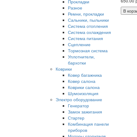
650.00 р
Прокладки
Разное
В корз
Ремни, прокладки
Сальники, пыльники
Система отопления
Система охлаждения
Система питания
Сцепление
Тормозная система
Уплотнители,
бархотки
Коврики
Ковер багажника
Ковер салона
Коврики салона
Шумоизоляция
Электро оборудование
Генератор
Замок зажигания
Стартер
Комбинация панели
приборов
Моторы отопителя,