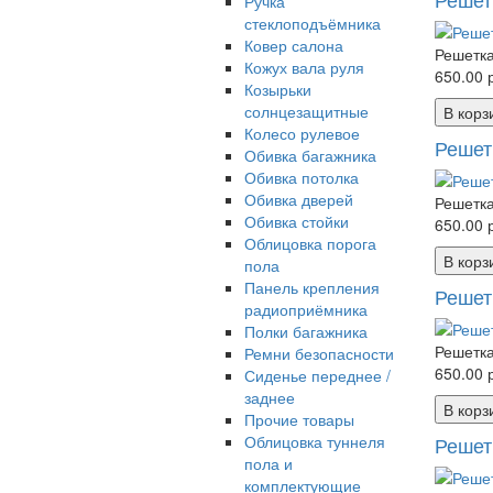
Ручка
стеклоподъёмника
Ковер салона
Решетка
Кожух вала руля
650.00 р
Козырьки
солнцезащитные
В корз
Колесо рулевое
Решет
Обивка багажника
Обивка потолка
Обивка дверей
Решетка
Обивка стойки
650.00 р
Облицовка порога
В корз
пола
Панель крепления
Решет
радиоприёмника
Полки багажника
Решетка
Ремни безопасности
650.00 р
Сиденье переднее /
заднее
В корз
Прочие товары
Облицовка туннеля
Решет
пола и
комплектующие