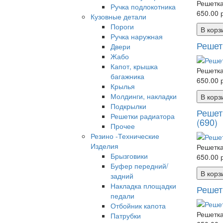
Решетка
Ручка подлокотника
650.00 р
Кузовные детали
Пороги
В корз
Ручка наружная
Решет
Двери
Жабо
Капот, крышка
Решетка
багажника
650.00 р
Крылья
Молдинги, накладки
В корз
Подкрылки
Решет
Решетки радиатора
(690)
Прочее
Резино -Технические
Изделия
Решетка
Брызговики
650.00 р
Буфер передний/
В корз
задний
Накладка площадки
Решет
педали
Отбойник капота
Решетка
Патрубки