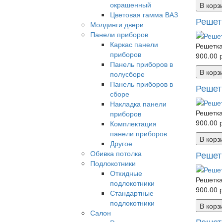
окрашенный
В корз
Цветовая гамма ВАЗ
Решет
Молдинги двери
Панели приборов
Каркас панели
Решетка
приборов
900.00 р
Панель приборов в
В корз
полусборе
Панель приборов в
Решет
сборе
Накладка панели
Решетка
приборов
900.00 р
Комплектация
панели приборов
В корз
Другое
Обивка потолка
Решет
Подлокотники
Откидные
Решетка
подлокотники
900.00 р
Стандартные
подлокотники
В корз
Салон
Решет