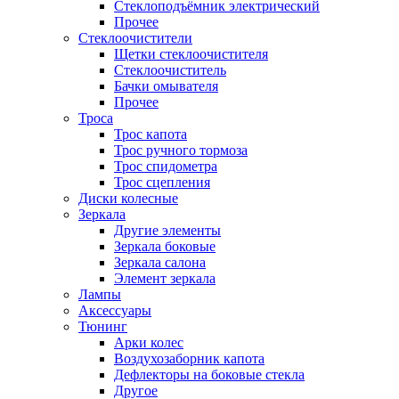
Стеклоподъёмник электрический
Прочее
Стеклоочистители
Щетки стеклоочистителя
Стеклоочиститель
Бачки омывателя
Прочее
Троса
Трос капота
Трос ручного тормоза
Трос спидометра
Трос сцепления
Диски колесные
Зеркала
Другие элементы
Зеркала боковые
Зеркала салона
Элемент зеркала
Лампы
Аксессуары
Тюнинг
Арки колес
Воздухозаборник капота
Дефлекторы на боковые стекла
Другое