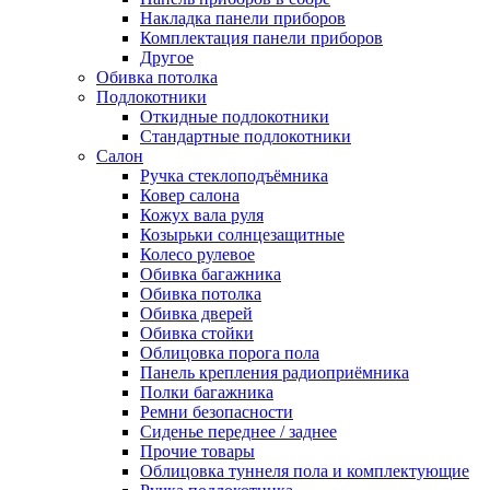
Накладка панели приборов
Комплектация панели приборов
Другое
Обивка потолка
Подлокотники
Откидные подлокотники
Стандартные подлокотники
Салон
Ручка стеклоподъёмника
Ковер салона
Кожух вала руля
Козырьки солнцезащитные
Колесо рулевое
Обивка багажника
Обивка потолка
Обивка дверей
Обивка стойки
Облицовка порога пола
Панель крепления радиоприёмника
Полки багажника
Ремни безопасности
Сиденье переднее / заднее
Прочие товары
Облицовка туннеля пола и комплектующие