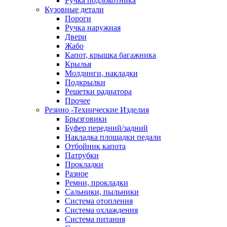
Ручка подлокотника
Кузовные детали
Пороги
Ручка наружная
Двери
Жабо
Капот, крышка багажника
Крылья
Молдинги, накладки
Подкрылки
Решетки радиатора
Прочее
Резино -Технические Изделия
Брызговики
Буфер передний/задний
Накладка площадки педали
Отбойник капота
Патрубки
Прокладки
Разное
Ремни, прокладки
Сальники, пыльники
Система отопления
Система охлаждения
Система питания