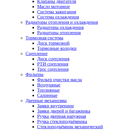
Клапаны двигателя
Масло моторное
Система зажигания
Система охлаждения
Радиаторы отопления и охлаждения
Радиаторы охлаждения
Радиаторы отопления
Тормозная система
Диск тормозной
Тормозные колодки
Сцепление
Диск сцепления
РТИ сцепления
Трос сцепления
Фильтры
Фильтр очистки масла
Воздушные
Топливные
Салонные
Дверные механизмы
Замки внутренние
Замки дверей и багажника
Ручка дверная наружная
Ручка стеклоподъёмника
Стеклоподъёмник механический