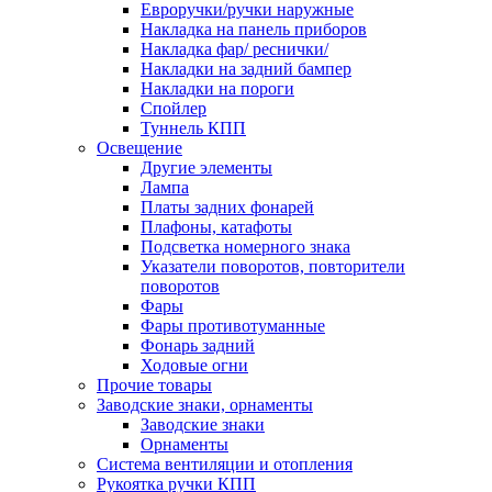
Евроручки/ручки наружные
Накладка на панель приборов
Накладка фар/ реснички/
Накладки на задний бампер
Накладки на пороги
Спойлер
Туннель КПП
Освещение
Другие элементы
Лампа
Платы задних фонарей
Плафоны, катафоты
Подсветка номерного знака
Указатели поворотов, повторители
поворотов
Фары
Фары противотуманные
Фонарь задний
Ходовые огни
Прочие товары
Заводские знаки, орнаменты
Заводские знаки
Орнаменты
Система вентиляции и отопления
Рукоятка ручки КПП