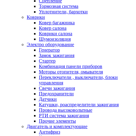
Сцепление
Тормозная система
Уплотнители, бархотки
Коврики
Ковер багажника
Ковер салона
Коврики салона
Шумоизоляция
Электро оборудование
Генератор
Замок зажигания
Стартер
Комбинация панели приборов
Моторы отопителя, омывателя
Переключатели , выключатели, блоки
управления
Свечи зажигания
Предохранители
Датчики
Катушки, роаспределители зажигания
Провода высоковольтные
РТИ система зажигания
Прочие элементы
Двигатель и комплектующие
Антифриз