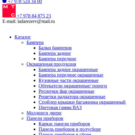
+7 978 524 34 00
+7 978 84 875 23
E-mail: ladarezerv@mail.ru
Каталог
Бампера
Балки бамперов
Бампера задние
Бампера передние
Окрашенная продукция
Бампера задние окрашенные
Бампера передние окрашенные
Кузовные части окрашенные
Обтекатели окрашенные/ пороги
Реснички фар окрашенные
Решетки радиатора окрашенные
Спойлер крышки багажника окрашенный
Цветовая гамма ВАЗ
Молдинги двери
Панели приборов
Каркас панели приборов
Панель приборов в полусборе
Панель приборов в сборе