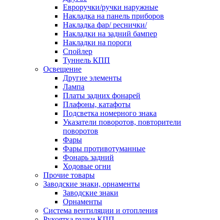
Евроручки/ручки наружные
Накладка на панель приборов
Накладка фар/ реснички/
Накладки на задний бампер
Накладки на пороги
Спойлер
Туннель КПП
Освещение
Другие элементы
Лампа
Платы задних фонарей
Плафоны, катафоты
Подсветка номерного знака
Указатели поворотов, повторители
поворотов
Фары
Фары противотуманные
Фонарь задний
Ходовые огни
Прочие товары
Заводские знаки, орнаменты
Заводские знаки
Орнаменты
Система вентиляции и отопления
Рукоятка ручки КПП