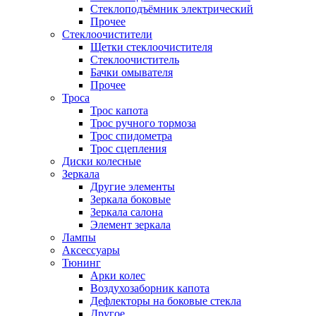
Стеклоподъёмник электрический
Прочее
Стеклоочистители
Щетки стеклоочистителя
Стеклоочиститель
Бачки омывателя
Прочее
Троса
Трос капота
Трос ручного тормоза
Трос спидометра
Трос сцепления
Диски колесные
Зеркала
Другие элементы
Зеркала боковые
Зеркала салона
Элемент зеркала
Лампы
Аксессуары
Тюнинг
Арки колес
Воздухозаборник капота
Дефлекторы на боковые стекла
Другое