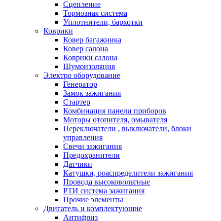
Сцепление
Тормозная система
Уплотнители, бархотки
Коврики
Ковер багажника
Ковер салона
Коврики салона
Шумоизоляция
Электро оборудование
Генератор
Замок зажигания
Стартер
Комбинация панели приборов
Моторы отопителя, омывателя
Переключатели , выключатели, блоки
управления
Свечи зажигания
Предохранители
Датчики
Катушки, роаспределители зажигания
Провода высоковольтные
РТИ система зажигания
Прочие элементы
Двигатель и комплектующие
Антифриз