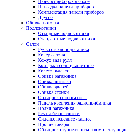
Панель приборов в сборе
Накладка панели приборов
Комплектация панели приборов
Другое
Обивка потолка
Подлокотники
Откидные подлокотники
Стандартные подлокотники
Салон
Ручка стеклоподъёмника
Ковер салона
Кожух вала руля
Козырьки солнцезащитные
Колесо рулевое
Обивка багажника
Обивка потолка
Обивка дверей
Обивка стойки
Облицовка порога пола
Панель крепления радиоприёмника
Полки багажника
Ремни безопасности
Сиденье переднее / заднее
Прочие товары
Облицовка туннеля пола и комплектующие