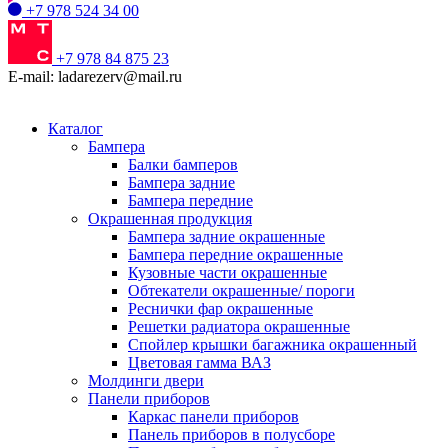
+7 978 524 34 00
+7 978 84 875 23
E-mail: ladarezerv@mail.ru
Каталог
Бампера
Балки бамперов
Бампера задние
Бампера передние
Окрашенная продукция
Бампера задние окрашенные
Бампера передние окрашенные
Кузовные части окрашенные
Обтекатели окрашенные/ пороги
Реснички фар окрашенные
Решетки радиатора окрашенные
Спойлер крышки багажника окрашенный
Цветовая гамма ВАЗ
Молдинги двери
Панели приборов
Каркас панели приборов
Панель приборов в полусборе