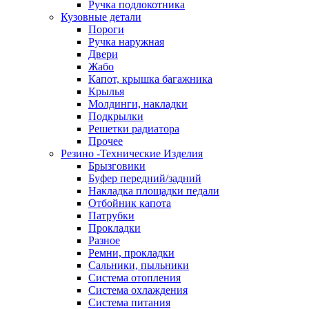
Ручка подлокотника
Кузовные детали
Пороги
Ручка наружная
Двери
Жабо
Капот, крышка багажника
Крылья
Молдинги, накладки
Подкрылки
Решетки радиатора
Прочее
Резино -Технические Изделия
Брызговики
Буфер передний/задний
Накладка площадки педали
Отбойник капота
Патрубки
Прокладки
Разное
Ремни, прокладки
Сальники, пыльники
Система отопления
Система охлаждения
Система питания