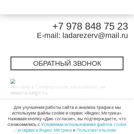
+7 978 848 75 23
E-mail: ladarezerv@mail.ru
ОБРАТНЫЙ ЗВОНОК
Рекламу в Симферополе заказывают на
www.ra-salgir.ru
.
Пользовательское соглашение
Для улучшения работы сайта и анализа трафика мы
Политика использования cookies и
используем файлы cookie и сервис «Яндекс.Метрика».
Яндекс.Метрики
Нажимая кнопку «Даю согласие», вы подтверждаете, что
Согласие на обработку персональных
ознакомились с
Условиями использования файлов cookie
данных
и сервиса Яндекс.Метрика
и
Пользовательским