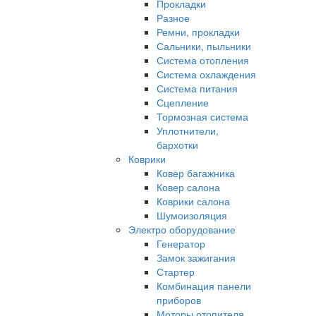
Прокладки
Разное
Ремни, прокладки
Сальники, пыльники
Система отопления
Система охлаждения
Система питания
Сцепление
Тормозная система
Уплотнители,
бархотки
Коврики
Ковер багажника
Ковер салона
Коврики салона
Шумоизоляция
Электро оборудование
Генератор
Замок зажигания
Стартер
Комбинация панели
приборов
Моторы отопителя,