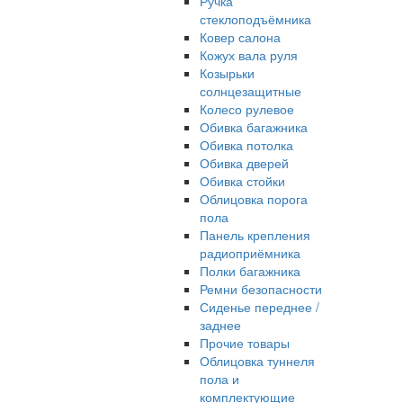
Ручка
стеклоподъёмника
Ковер салона
Кожух вала руля
Козырьки
солнцезащитные
Колесо рулевое
Обивка багажника
Обивка потолка
Обивка дверей
Обивка стойки
Облицовка порога
пола
Панель крепления
радиоприёмника
Полки багажника
Ремни безопасности
Сиденье переднее /
заднее
Прочие товары
Облицовка туннеля
пола и
комплектующие