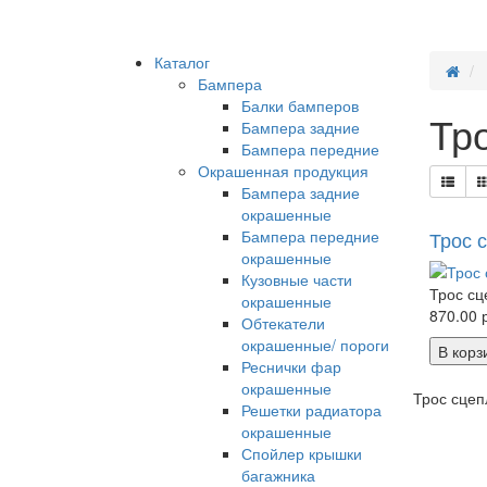
Каталог
Бампера
Балки бамперов
Тр
Бампера задние
Бампера передние
Окрашенная продукция
Бампера задние
окрашенные
Бампера передние
Трос с
окрашенные
Кузовные части
Трос сц
окрашенные
870.00 р
Обтекатели
окрашенные/ пороги
В корз
Реснички фар
окрашенные
Трос сцеп
Решетки радиатора
окрашенные
Спойлер крышки
багажника