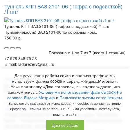
Туннель КПП ВАЗ 2101-06 ( гофра с подсветкой)
/1 шт/
Туннель КПП ВАЗ 2101-06 ( гофра с подсветкой) /1 шт/
Применяемость: ВАЗ 2101-06 Каталожный ном..
750.00 р.
Показано с 1 по 7 из 7 (всего 1 страниц)
+7 978 848 75 23
E-mail: ladarezerv@mail.ru
Для улучшения работы сайта и анализа трафика мы
Обратный звонок
используем файлы cookie и сервис «Яндекс.Метрика».
Нажимая кнопку «Даю согласие», вы подтверждаете, что
Рекламу в Симферополе заказывают на
www.ra-salgir.ru
.
ознакомились с
Условиями использования файлов cookie и
Пользовательское соглашение
Политика использования
сервиса Яндекс.Метрика
и
Пользовательским соглашением
.
cookies и Яндекс.Метрики
Согласие на обработку
Вы можете отказаться от использования cookie, изменив настройки
персональных данных
браузера. Если вы не согласны с нашими условиями, пожалуйста,
©
Лада Резерв Крым
2017 - 2026 гг. Наш адрес:
Республика
покиньте сайт.
Крым
, г.
Симферополь
,
пр. Победы, 230, Бородинский рынок
Даю согласие
автозапчастей, магазин № 158