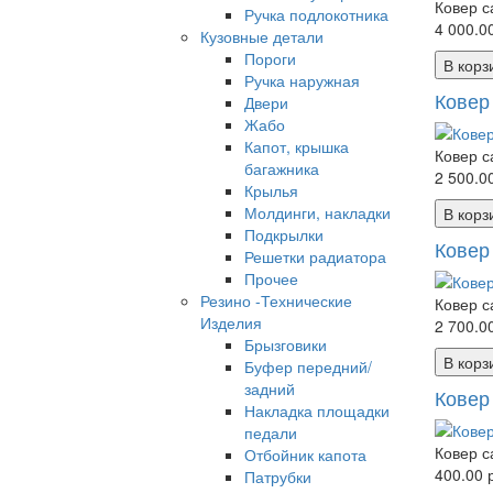
Ковер с
Ручка подлокотника
4 000.00
Кузовные детали
Пороги
В корз
Ручка наружная
Ковер
Двери
Жабо
Капот, крышка
Ковер с
багажника
2 500.00
Крылья
Молдинги, накладки
В корз
Подкрылки
Ковер
Решетки радиатора
Прочее
Резино -Технические
Ковер с
Изделия
2 700.00
Брызговики
В корз
Буфер передний/
задний
Ковер
Накладка площадки
педали
Ковер с
Отбойник капота
400.00 р
Патрубки