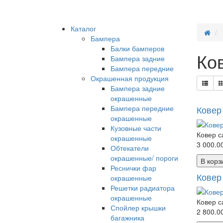
Каталог
Бампера
Балки бамперов
Ко
Бампера задние
Бампера передние
Окрашенная продукция
Бампера задние
окрашенные
Бампера передние
Ковер 
окрашенные
Кузовные части
Ковер с
окрашенные
3 000.00
Обтекатели
окрашенные/ пороги
В корз
Реснички фар
Ковер
окрашенные
Решетки радиатора
окрашенные
Ковер с
Спойлер крышки
2 800.00
багажника