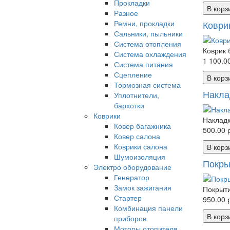
Прокладки
В корз
Разное
Ремни, прокладки
Коврик
Сальники, пыльники
Система отопления
Коврик 
Система охлаждения
1 100.00
Система питания
Сцепление
В корз
Тормозная система
Накла
Уплотнители,
бархотки
Коврики
Накладк
Ковер багажника
500.00 р
Ковер салона
Коврики салона
В корз
Шумоизоляция
Покры
Электро оборудование
Генератор
Замок зажигания
Покрыти
Стартер
950.00 р
Комбинация панели
В корз
приборов
Моторы отопителя,