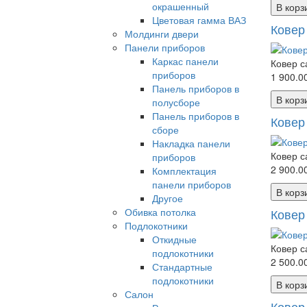
окрашенный
В корз
Цветовая гамма ВАЗ
Ковер
Молдинги двери
Панели приборов
Каркас панели
Ковер с
приборов
1 900.00
Панель приборов в
В корз
полусборе
Панель приборов в
Ковер
сборе
Накладка панели
Ковер с
приборов
2 900.00
Комплектация
панели приборов
В корз
Другое
Обивка потолка
Ковер 
Подлокотники
Откидные
Ковер с
подлокотники
2 500.00
Стандартные
подлокотники
В корз
Салон
Ковер