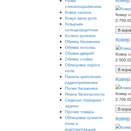
Ручка
стеклоподъёмника
Ковер салона
Ковер с
Кожух вала руля
2 700.00
Козырьки
солнцезащитные
В корз
Колесо рулевое
Ковер
Обивка багажника
Обивка потолка
Обивка дверей
Ковер с
Обивка стойки
2 500.00
Облицовка порога
В корз
пола
Панель крепления
Ковер
радиоприёмника
Полки багажника
Ковер с
Ремни безопасности
2 700.00
Сиденье переднее /
заднее
В корз
Прочие товары
Облицовка туннеля
Ковер
пола и
комплектующие