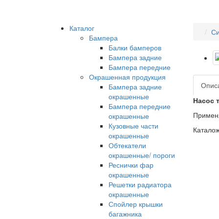
Каталог
Си
Бампера
Балки бамперов
Бампера задние
Бампера передние
Окрашенная продукция
Опис
Бампера задние
окрашенные
Насос т
Бампера передние
Применя
окрашенные
Кузовные части
Каталож
окрашенные
Обтекатели
окрашенные/ пороги
Реснички фар
окрашенные
Решетки радиатора
окрашенные
Спойлер крышки
багажника