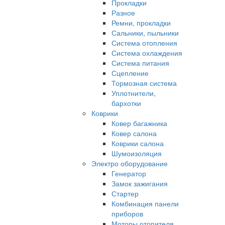
Прокладки
Разное
Ремни, прокладки
Сальники, пыльники
Система отопления
Система охлаждения
Система питания
Сцепление
Тормозная система
Уплотнители,
бархотки
Коврики
Ковер багажника
Ковер салона
Коврики салона
Шумоизоляция
Электро оборудование
Генератор
Замок зажигания
Стартер
Комбинация панели
приборов
Моторы отопителя,