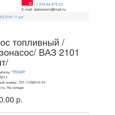
+7 978 84 875 23
E-mail: ladarezerv@mail.ru
З 2101 /1 шт/
ос топливный /
зонасос/ ВАЗ 2101
шт/
итель:
"PEKAR"
 А011
ый номер: 701-1106010-01
сть: На складе
0.00 р.