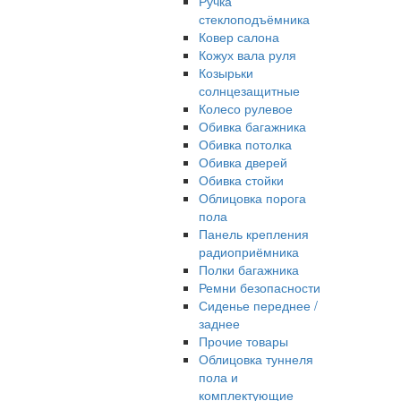
Ручка
стеклоподъёмника
Ковер салона
Кожух вала руля
Козырьки
солнцезащитные
Колесо рулевое
Обивка багажника
Обивка потолка
Обивка дверей
Обивка стойки
Облицовка порога
пола
Панель крепления
радиоприёмника
Полки багажника
Ремни безопасности
Сиденье переднее /
заднее
Прочие товары
Облицовка туннеля
пола и
комплектующие