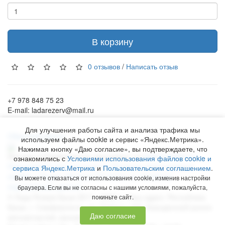
В корзину
0 отзывов
/
Написать отзыв
+7 978 848 75 23
E-mail: ladarezerv@mail.ru
Для улучшения работы сайта и анализа трафика мы
Обратный звонок
используем файлы cookie и сервис «Яндекс.Метрика».
Нажимая кнопку «Даю согласие», вы подтверждаете, что
Рекламу в Симферополе заказывают на
www.ra-salgir.ru
.
ознакомились с
Условиями использования файлов cookie и
Пользовательское соглашение
Политика использования
сервиса Яндекс.Метрика
и
Пользовательским соглашением
.
cookies и Яндекс.Метрики
Согласие на обработку
Вы можете отказаться от использования cookie, изменив настройки
персональных данных
браузера. Если вы не согласны с нашими условиями, пожалуйста,
©
Лада Резерв Крым
2017 - 2026 гг. Наш адрес:
Республика
покиньте сайт.
Крым
, г.
Симферополь
,
пр. Победы, 230, Бородинский рынок
Даю согласие
автозапчастей, магазин № 158