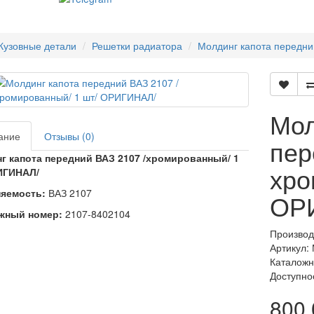
Кузовные детали
Решетки радиатора
Молдинг капота передни
Мол
ание
Отзывы (0)
пер
г капота передний ВАЗ 2107 /хромированный/ 1
хро
ИГИНАЛ/
яемость:
ВАЗ 2107
ОР
жный номер:
2107-8402104
Производ
Артикул:
Каталожн
Доступно
800.