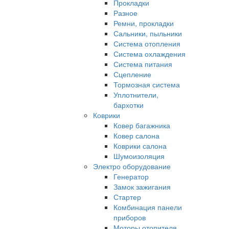
Прокладки
Разное
Ремни, прокладки
Сальники, пыльники
Система отопления
Система охлаждения
Система питания
Сцепление
Тормозная система
Уплотнители,
бархотки
Коврики
Ковер багажника
Ковер салона
Коврики салона
Шумоизоляция
Электро оборудование
Генератор
Замок зажигания
Стартер
Комбинация панели
приборов
Моторы отопителя,