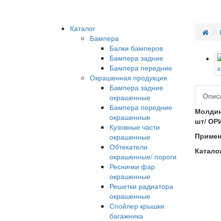
Каталог
Бампера
Балки бамперов
Бампера задние
Бампера передние
Окрашенная продукция
Бампера задние
Опис
окрашенные
Бампера передние
Молдин
окрашенные
шт/ ОР
Кузовные части
Примен
окрашенные
Обтекатели
Катало
окрашенные/ пороги
Реснички фар
окрашенные
Решетки радиатора
окрашенные
Спойлер крышки
багажника