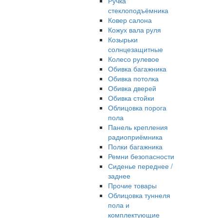
Ручка
стеклоподъёмника
Ковер салона
Кожух вала руля
Козырьки
солнцезащитные
Колесо рулевое
Обивка багажника
Обивка потолка
Обивка дверей
Обивка стойки
Облицовка порога
пола
Панель крепления
радиоприёмника
Полки багажника
Ремни безопасности
Сиденье переднее /
заднее
Прочие товары
Облицовка туннеля
пола и
комплектующие