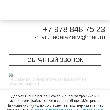
+7 978 848 75 23
E-mail: ladarezerv@mail.ru
ОБРАТНЫЙ ЗВОНОК
Рекламу в Симферополе заказывают на
www.ra-salgir.ru
.
Пользовательское соглашение
Для улучшения работы сайта и анализа трафика мы
Политика использования cookies и
используем файлы cookie и сервис «Яндекс.Метрика».
Яндекс.Метрики
Нажимая кнопку «Даю согласие», вы подтверждаете, что
Согласие на обработку персональных
ознакомились с
Условиями использования файлов cookie