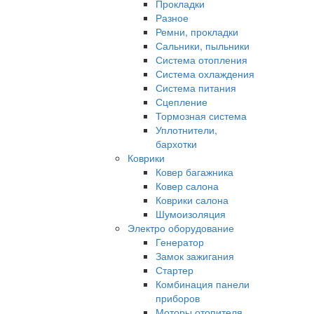
Прокладки
Разное
Ремни, прокладки
Сальники, пыльники
Система отопления
Система охлаждения
Система питания
Сцепление
Тормозная система
Уплотнители,
бархотки
Коврики
Ковер багажника
Ковер салона
Коврики салона
Шумоизоляция
Электро оборудование
Генератор
Замок зажигания
Стартер
Комбинация панели
приборов
Моторы отопителя,