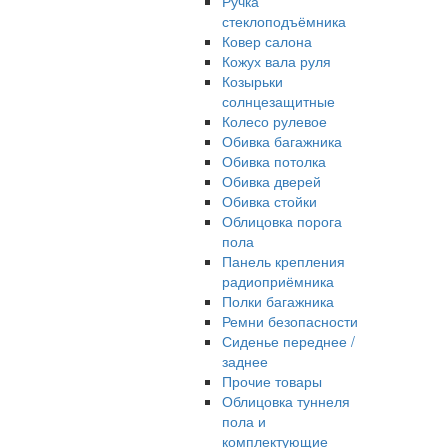
Ручка
стеклоподъёмника
Ковер салона
Кожух вала руля
Козырьки
солнцезащитные
Колесо рулевое
Обивка багажника
Обивка потолка
Обивка дверей
Обивка стойки
Облицовка порога
пола
Панель крепления
радиоприёмника
Полки багажника
Ремни безопасности
Сиденье переднее /
заднее
Прочие товары
Облицовка туннеля
пола и
комплектующие