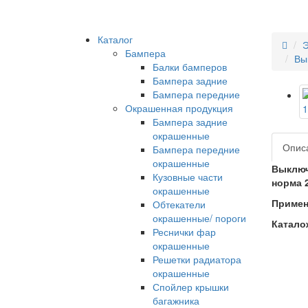
Каталог
Э
Бампера
Вы
Балки бамперов
Бампера задние
Бампера передние
Окрашенная продукция
Бампера задние
окрашенные
Опис
Бампера передние
окрашенные
Выключ
Кузовные части
норма 2
окрашенные
Примен
Обтекатели
окрашенные/ пороги
Катало
Реснички фар
окрашенные
Решетки радиатора
окрашенные
Спойлер крышки
багажника