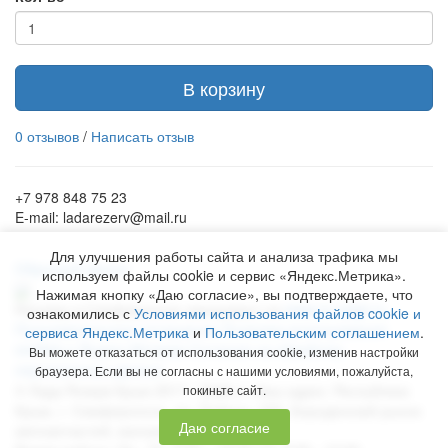
В корзину
0 отзывов
/
Написать отзыв
+7 978 848 75 23
E-mail: ladarezerv@mail.ru
Для улучшения работы сайта и анализа трафика мы
Обратный звонок
используем файлы cookie и сервис «Яндекс.Метрика».
Нажимая кнопку «Даю согласие», вы подтверждаете, что
Рекламу в Симферополе заказывают на
www.ra-salgir.ru
.
ознакомились с
Условиями использования файлов cookie и
Пользовательское соглашение
Политика использования
сервиса Яндекс.Метрика
и
Пользовательским соглашением
.
cookies и Яндекс.Метрики
Согласие на обработку
Вы можете отказаться от использования cookie, изменив настройки
персональных данных
браузера. Если вы не согласны с нашими условиями, пожалуйста,
©
Лада Резерв Крым
2017 - 2026 гг. Наш адрес:
Республика
покиньте сайт.
Крым
, г.
Симферополь
,
пр. Победы, 230, Бородинский рынок
Даю согласие
автозапчастей, магазин № 158