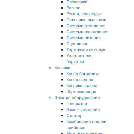
Прокладки
Разное
Ремни, прокладки
Сальники, пыльники
Система отопления
Система охлаждения
Система питания
Сцепление
Тормозная система
Уплотнители,
бархотки
Коврики
Ковер багажника
Ковер салона
Коврики салона
Шумоизоляция
Электро оборудование
Генератор
Замок зажигания
Стартер
Комбинация панели
приборов
Моторы отопителя,