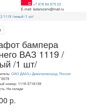
+7 978 84 875 23
E-mail: ladarezerv@mail.ru
 1119 /левый /1 шт/
афот бампера
него ВАЗ 1119 /
ый /1 шт/
итель:
ОАО ДААЗ,г.Димитровоград, Россия
 Г0079
ый номер: 1119-3716139
сть: На складе
00 р.