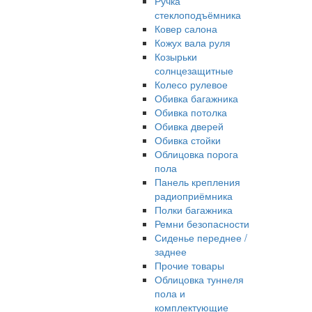
Ручка
стеклоподъёмника
Ковер салона
Кожух вала руля
Козырьки
солнцезащитные
Колесо рулевое
Обивка багажника
Обивка потолка
Обивка дверей
Обивка стойки
Облицовка порога
пола
Панель крепления
радиоприёмника
Полки багажника
Ремни безопасности
Сиденье переднее /
заднее
Прочие товары
Облицовка туннеля
пола и
комплектующие