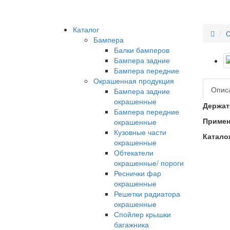
Каталог
С
Бампера
Балки бамперов
Бампера задние
Бампера передние
Окрашенная продукция
Опис
Бампера задние
окрашенные
Держате
Бампера передние
Примен
окрашенные
Кузовные части
Катало
окрашенные
Обтекатели
окрашенные/ пороги
Реснички фар
окрашенные
Решетки радиатора
окрашенные
Спойлер крышки
багажника