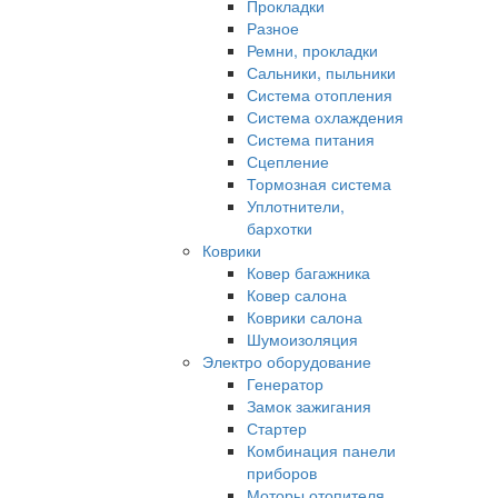
Прокладки
Разное
Ремни, прокладки
Сальники, пыльники
Система отопления
Система охлаждения
Система питания
Сцепление
Тормозная система
Уплотнители,
бархотки
Коврики
Ковер багажника
Ковер салона
Коврики салона
Шумоизоляция
Электро оборудование
Генератор
Замок зажигания
Стартер
Комбинация панели
приборов
Моторы отопителя,