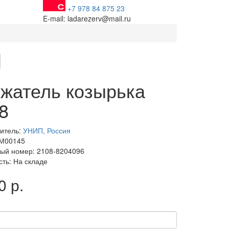
+7 978 84 875 23
E-mail: ladarezerv@mail.ru
жатель козырька
8
итель:
УНИП, Россия
 М00145
ый номер: 2108-8204096
сть: На складе
0 р.