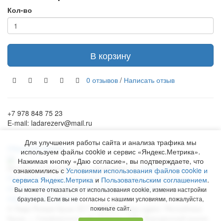
Кол-во
В корзину
0 отзывов
/
Написать отзыв
+7 978 848 75 23
E-mail: ladarezerv@mail.ru
Для улучшения работы сайта и анализа трафика мы
Обратный звонок
используем файлы cookie и сервис «Яндекс.Метрика».
Нажимая кнопку «Даю согласие», вы подтверждаете, что
Рекламу в Симферополе заказывают на
www.ra-salgir.ru
.
ознакомились с
Условиями использования файлов cookie и
Пользовательское соглашение
Политика использования
сервиса Яндекс.Метрика
и
Пользовательским соглашением
.
cookies и Яндекс.Метрики
Согласие на обработку
Вы можете отказаться от использования cookie, изменив настройки
персональных данных
браузера. Если вы не согласны с нашими условиями, пожалуйста,
©
Лада Резерв Крым
2017 - 2026 гг. Наш адрес:
Республика
покиньте сайт.
Крым
, г.
Симферополь
,
пр. Победы, 230, Бородинский рынок